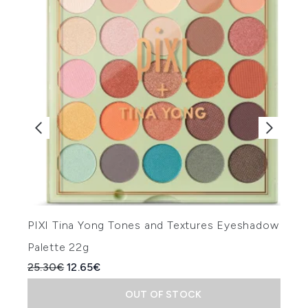
PIXI Tina Yong Tones and Textures Eyeshadow
П
Palette 22g
R
Recommended Retail Price:
Current price:
25.30€
12.65€
1
OUT OF STOCK