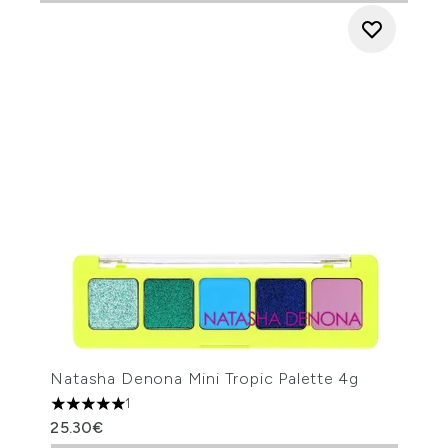
Natasha Denona Mini Tropic Palette 4g
1
5 stars out of a maximum of 5
25.30€