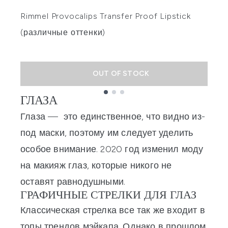
Rimmel Provocalips Transfer Proof Lipstick
Г
(различные оттенки)
о
OUT OF STOCK
ГЛАЗА
Showing slide 1
Глаза
—
это единственное, что видно из-
под маски, поэтому им следует уделить
особое внимание. 2020 год изменил моду
на
макияж глаз
, которые никого не
оставят равнодушными.
ГРАФИЧНЫЕ СТРЕЛКИ ДЛЯ ГЛАЗ
Классическая стрелка все так же входит в
топы трендов мэйкапа. Однако в прошлом