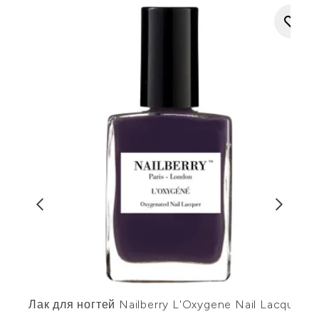
Лак для ногтей Nailberry L'Oxygene Nail Lacquer
Л