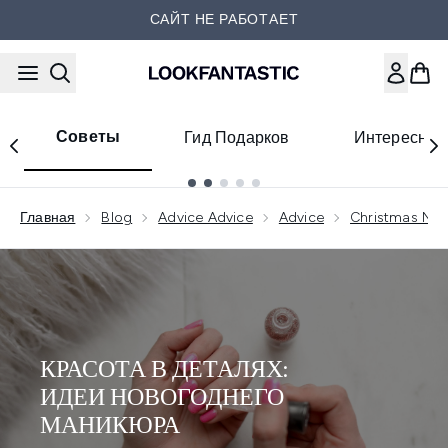
Перейти к основному содер
САЙТ НЕ РАБОТАЕТ
Советы
Гид Подарков
Интересное
Showing slide 1
Главная
Blog
Advice Advice
Advice
Christmas New
КРАСОТА В ДЕТАЛЯХ:
ИДЕИ НОВОГОДНЕГО
МАНИКЮРА