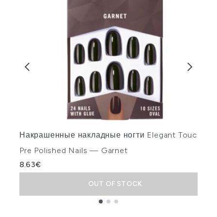
E
Накрашенные накладные ногти Elegant Touch
7
Pre Polished Nails — Garnet
8.63€
OUT OF STOCK
Showing slide 1