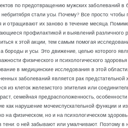
ектов по предотвращению мужских заболеваний в б
небритября стали усы. Почему? Все просто: чтобы 
 и отращивают их заново в течение месяца. Помимо
ающиеся профилактикой и выявлений различного ро
ться к этой акции, тем самым помогая исследован
а бороды и усы. Это движение, целью которого яв
ажности физического и психологического здоровья
ование в медицинские исследования в этой области
ненных заболеваний является рак предстательной 
я из клеток железистого эпителия или соединитель
зраст, семейная предрасположенность, особенности
кие как нарушение мочеиспускательной функции и и
ко на физическом, но и на психологическом здоровь
в тени: о ней забывают или умалчивают. Поэтому в