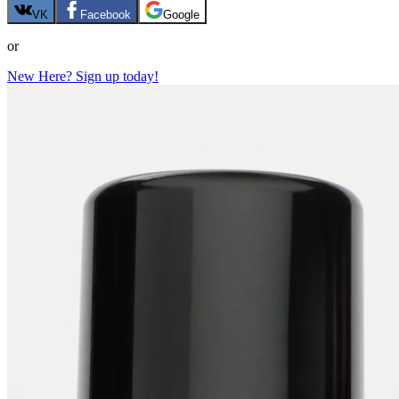
VK
Facebook
Google
or
New Here? Sign up today!