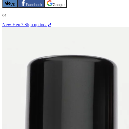
VK
Facebook
Google
or
New Here? Sign up today!