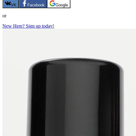
VK
Facebook
Google
or
New Here? Sign up today!