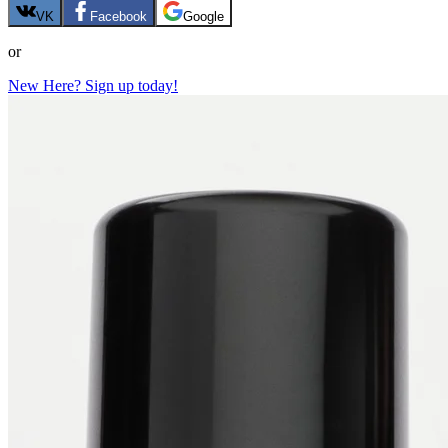
VK
Facebook
Google
or
New Here? Sign up today!