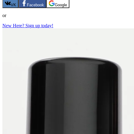
VK
Facebook
Google
or
New Here? Sign up today!